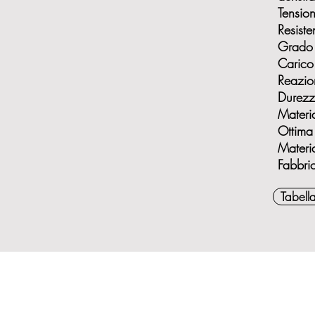
Tensio
Resist
Grado 
Carico
Reazio
Durezz
Materi
Ottima 
Materi
Fabbri
Tabell