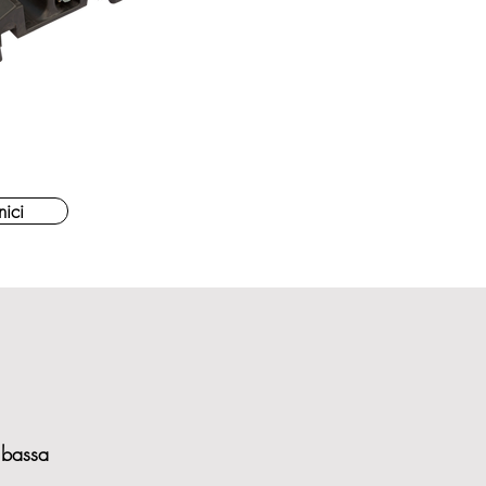
nici
bassa