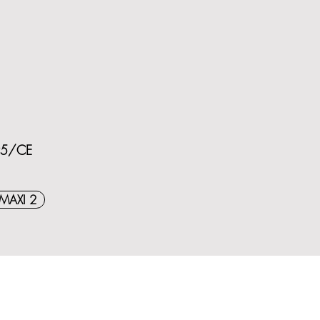
/95/CE
e MAXI 2