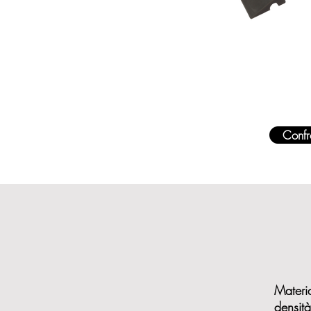
Confr
Mater
densità