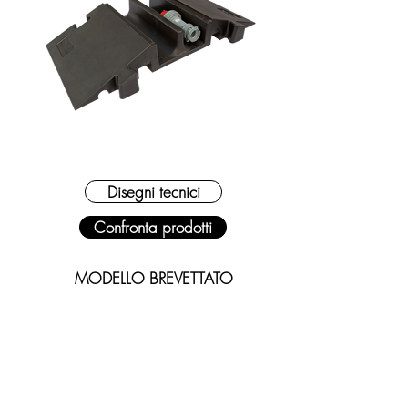
Disegni tecnici
Confronta prodotti
MODELLO BREVETTATO
Materiale base: POLIURETANO (PU) espanso
semirigido a bassa densità
Tensione di esercizio: 1000V CA - 1500V CC
Resistenza di isolamento: 29,5 G
Ω
Grado di protezione: IP30XC
Carico rotabile ammissibile: 17 daN/cm²