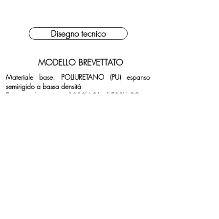
Disegno tecnico
MODELLO BREVETTATO
Materiale base: POLIURETANO (PU) espanso
semirigido a bassa densità
Tensione di esercizio: 1000V CA - 1500V CC
Resistenza di isolamento: 29,5 G
Ω
Grado di protezione: IP30XC
Carico rotabile ammissibile: 17 daN/cm²
Reazione al fuoco: CLASSE 1 - UNI 9174 + UNI
8457
Durezza superficiale: 90-95 (SHORE A)
Materiale coperchio: POLICARBONATO (PC)
Ottima resistenza a solventi, acidi, olii e agenti
atmosferici.
Materiale elettrico conforme alla Direttiva Bassa
Tensione 2006/95/CE
Fabbricato in Italia da Molpass