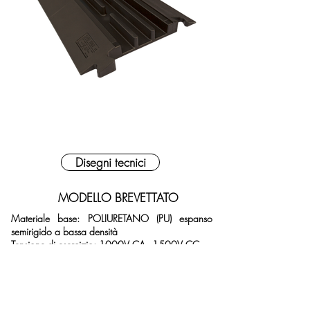
Disegni tecnici
MODELLO BREVETTATO
Materiale base: POLIURETANO (PU) espanso
semirigido a bassa densità
Tensione di esercizio: 1000V CA - 1500V CC
Resistenza di isolamento: 29,5 G
Ω
Grado di protezione: IP30XC
Carico rotabile ammissibile: 17 daN/cm²
Reazione al fuoco: CLASSE 1 - UNI 9174 + UNI