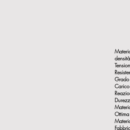
Mater
densità
Tensio
Resist
Grado 
Carico
Reazio
Durezz
Materi
Ottima 
Materi
Fabbri