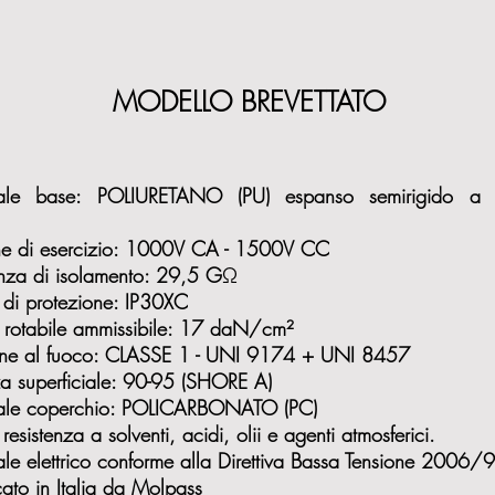
MODELLO BREVETTATO
iale base: POLIURETANO (PU) espanso semirigido a 
ne di esercizio: 1000V CA - 1500V CC
enza di isolamento: 29,5 G
Ω
di protezione: IP30XC
 rotabile ammissibile: 17 daN/cm²
ne al fuoco: CLASSE 1 - UNI 9174 + UNI 8457
a superficiale: 90-95 (SHORE A)
ale coperchio: POLICARBONATO (PC)
resistenza a solventi, acidi, olii e agenti atmosferici.
ale elettrico conforme alla Direttiva Bassa Tensione 2006
cato in Italia da Molpass