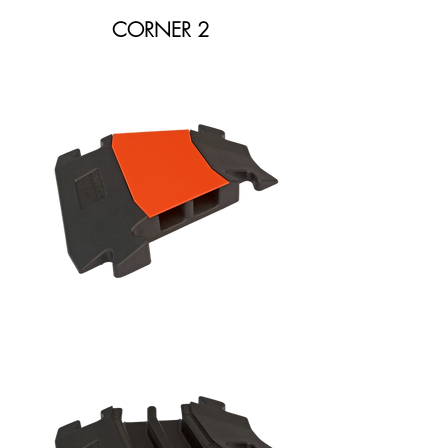
CORNER 2